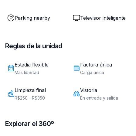
All Batel
Rua Doutor Pedrosa, 313 - Centro, Curitiba, PR - 80420-