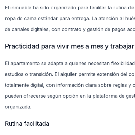
Sacada
Placa de cocina
Parking nearby
Televisor inteligente
Reglas de la unidad
Estadia flexible
Factura única
Más libertad
Carga única
Limpieza final
Vistoria
R$250 - R$350
En entrada y salida
Explorar el 360º