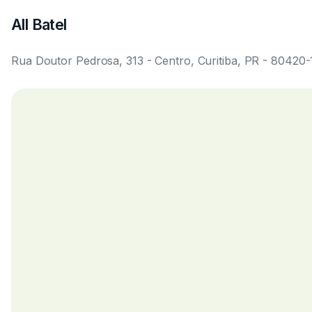
antes del registro.
¿Hay limpieza y mantenimiento durante la estancia?
La limpieza periódica y el mantenimiento se realizan prev
plataforma de gestión del inmueble.
¿El apartamento tiene plaza de garaje?
Información sobre la vacante consta en la ficha del anunci
campo específico de la página.
¿Cómo es el acceso al transporte y a los servicios loc
El estudio está en el Centro, con acceso fácil a líneas 
realizar las tareas del día a día.