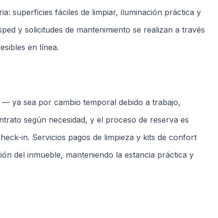
Nevera
Microondas
Máquina de Lavar
Wi-Fi
Check-in
Check-out
A partir de las 14h
Salida hasta las 11h
No fumar
Sin mascotas
Tolerancia cero
Restricción del dueño