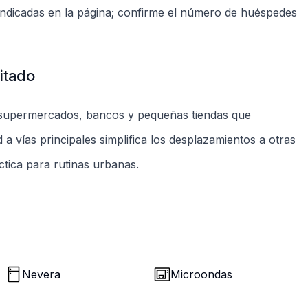
Nevera
Microondas
Check-in
Check-out
A partir de las 14h
Salida hasta las 11h
No fumar
Sin mascotas
Tolerancia cero
Restricción del dueño