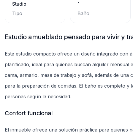
personas según la necesidad.
Confort funcional
El inmueble ofrece una solución práctica para quienes 
propia. La configuración favorece el teletrabajo y el e
iluminación natural durante el día. La limpieza y el man
contrato, detalladas en la página de reserva.
Rutina más sencilla: estancias mensuales y
Ideal para quienes buscan estancias mensuales flexibles,
propuesta y contrato digital, según las políticas vigente
plataforma de gestión; consulte condiciones y plazos ant
aparecen en la ficha de la unidad y facilitan el día a día