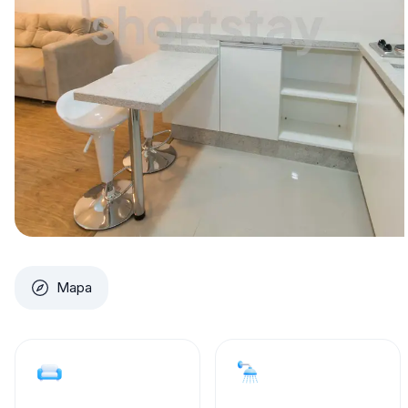
Studio
1
Tipo
Baño
Estudio amueblado pensado para vivir y tr
Este estudio compacto ofrece un diseño integrado con ár
planificado, ideal para quienes buscan alquiler mensual 
cama, armario, mesa de trabajo y sofá, además de una c
para la preparación de comidas. El baño es completo y l