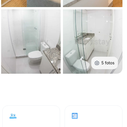
2
33 m²
Hospedes
Area
abajar
ea social y dormitorio en un único ambiente bien
en el Centro de Curitiba. La unidad viene amueblada con
ocina práctica con encimera y elementos esenciales
a circulación es funcional, adecuada para una o dos