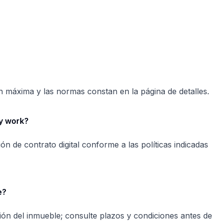
e?
tión del inmueble; consulte plazos y condiciones antes de
so de ordenador, favoreciendo el estudio y el
a?
vicios esenciales a corta distancia, facilitando la rutina