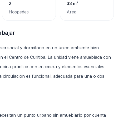
necesitan un punto urbano sin amueblarlo por cuenta
studio, con espacio reservado para ordenador y buena
tenimiento del apartamento siguen las normas del
 servicios
 el proceso de alquiler puede iniciarse online con
s. Hay opciones de extensión del período a través de la
es de reservar. Los servicios del condominio relevantes
 sin convertir el apartamento en un alojamiento temporal.