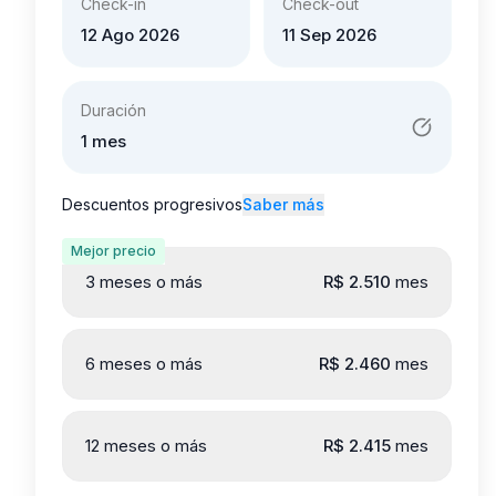
6 meses o más
R$ 2.460
mes
12 meses o más
R$ 2.415
mes
No disponible en este momento
Más tiempo con shortstay, menos costo por
mes. Disfruta de descuentos progresivos.