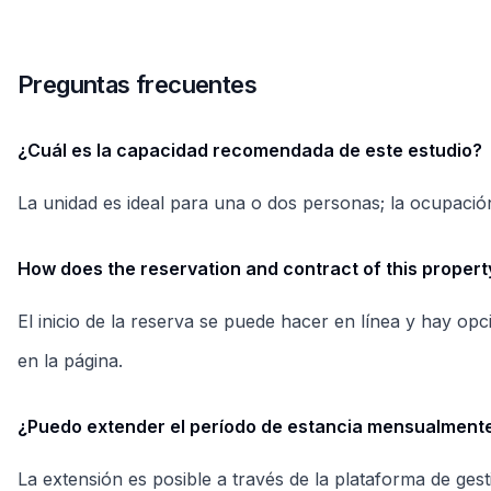
en la página.
¿Puedo extender el período de estancia mensualment
La extensión es posible a través de la plataforma de ges
confirmar la reserva.
¿El estudio tiene estructura para trabajo remoto?
Sí: hay mesa de trabajo e iluminación adecuada para el u
teletrabajo.
¿Qué servicios hay en los alrededores para el día a dí
El entorno ofrece transporte público, supermercados y ser
urbana.