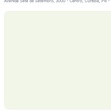
Preguntas frecuentes
¿Cuál es la capacidad recomendada de este estudio?
La unidad es ideal para una o dos personas; la ocupació
How does the reservation and contract of this proper
El inicio de la reserva se puede hacer en línea y hay opci