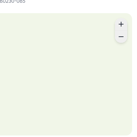
n máxima y las normas constan en la página de detalles.
ty work?
ón de contrato digital conforme a las políticas indicadas