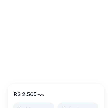
R$ 2.565
/
mes
Check-in
Check-out
12 Ago 2026
11 Sep 2026
Duración
1 mes
Descuentos progresivos
Saber más
Mejor precio
3 meses o más
R$ 2.510
mes