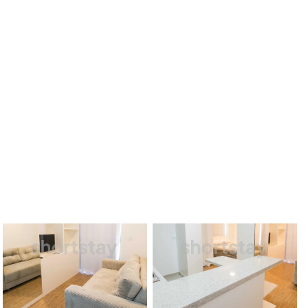
5
fotos