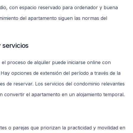
s o parejas que priorizan la practicidad y movilidad en
 indicadas en la página; confirme el número de huéspedes
itado
, supermercados, bancos y pequeñas tiendas que
 a vías principales simplifica los desplazamientos a otras
ctica para rutinas urbanas.