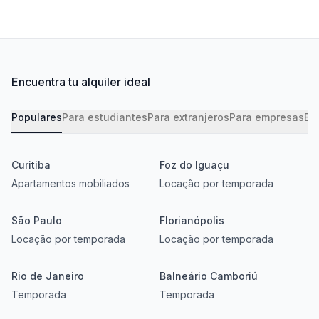
Encuentra tu alquiler ideal
Populares
Para estudiantes
Para extranjeros
Para empresas
Bar
Curitiba
Foz do Iguaçu
Apartamentos mobiliados
Locação por temporada
São Paulo
Florianópolis
Locação por temporada
Locação por temporada
Rio de Janeiro
Balneário Camboriú
Temporada
Temporada