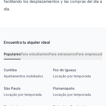
facilitando los desplazamientos y las compras del día a
día.
Encuentra tu alquiler ideal
Populares
Para estudiantes
Para extranjeros
Para empresas
Bar
Curitiba
Foz do Iguaçu
Apartamentos mobiliados
Locação por temporada
São Paulo
Florianópolis
Locação por temporada
Locação por temporada