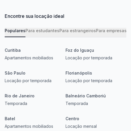
Encontre sua locação ideal
Populares
Para estudantes
Para estrangeiros
Para empresas
Ba
Curitiba
Foz do Iguaçu
Apartamentos mobiliados
Locação por temporada
São Paulo
Florianópolis
Locação por temporada
Locação por temporada
Rio de Janeiro
Balneário Camboriú
Temporada
Temporada
Batel
Centro
Apartamentos mobiliados
Locação mensal