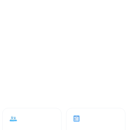
2
30 m²
Hospedes
Area
orar e trabalhar
ra quem busca estadia mensal no Centro de Curitiba. O
ormitório integrado à sala, com móveis essenciais
nha compacta está equipada com bancada, armários e
eiro tem acabamento funcional. As janelas oferecem boa