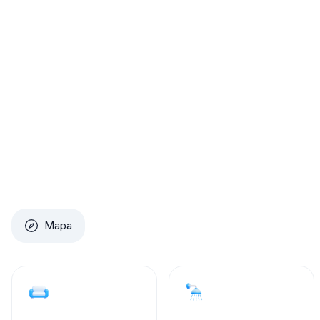
Mapa
2
1
Quarto
Banheiro
Um apartamento mobiliado pensado para m
Este apartamento mobiliado apresenta layout prático pa
espaço acomoda confortavelmente até duas pessoas em d
colocados para otimizar circulação e conforto. A cozi
eletrodomésticos básicos para preparo diário, e o banh