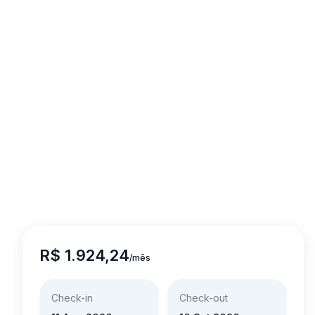
R$ 1.924,24
/
mês
Check-in
Check-out
11 Ago 2026
10 Set 2026
Duração
1 mês
Descontos progressivos
Saiba mais
Melhor oferta
3 meses ou mais
R$ 335
mês