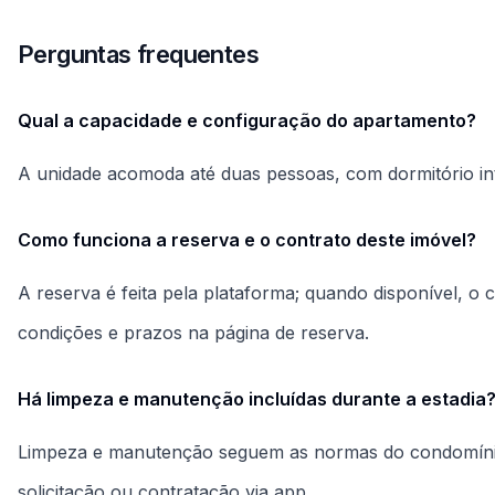
condições e prazos na página de reserva.
Há limpeza e manutenção incluídas durante a estadia
Limpeza e manutenção seguem as normas do condomínio;
solicitação ou contratação via app.
O imóvel tem vaga de garagem?
Este anúncio não detalha vaga de garagem. Verifique a 
confirmar disponibilidade.
Como é o entorno para deslocamento e serviços diári
Localizado no Centro, o apartamento permite acesso a t
curta distância, facilitando a rotina diária.