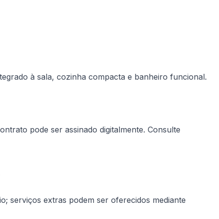
?
 serviços extras podem ser oferecidos mediante
seção de comodidades ou pergunte antes da reserva para
os?
ransporte público, supermercados e restaurantes a