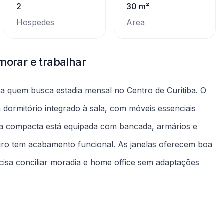
cisa conciliar moradia e home office sem adaptações
, guarda-roupa, mesa de trabalho e área de estar já
eguem normas do condomínio e há instruções claras
ção a vagas de garagem neste anúncio; verifique esse
mento.
exíveis, com processo de reserva e assinatura digital
 quem precisa de transição de casa, projeto temporário