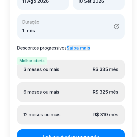
6 meses ou mais
R$ 325
mês
12 meses ou mais
R$ 310
mês
Indisponível no momento
Mais tempo com o shortstay, menos custo por
mês. Aproveite descontos progressivos.