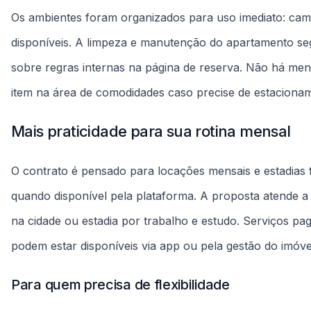
na cidade ou estadia por trabalho e estudo. Serviços pag
podem estar disponíveis via app ou pela gestão do imóv
Para quem precisa de flexibilidade
A unidade é adequada para profissionais em trânsito, es
mobília e a organização interna permitem mudança rápida 
simples com ambiente pronto para morar e pontos de ap
Um ponto funcional para viver Curitiba
Situado no Centro, o apartamento tem acesso direto a t
opções de alimentação a curta distância, facilitando des
deslocamento a pé ou rotas rápidas para trabalho, cultu