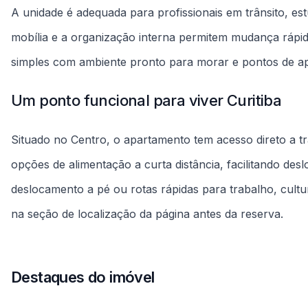
na seção de localização da página antes da reserva.
Destaques do imóvel
Cooktop
Frigobar
Unidade regras
Estadia flexível
Fatura única
Mais liberdade
Cobrança única
Limpeza final
Vistoria
R$250 - R$350
Na entrada e saída