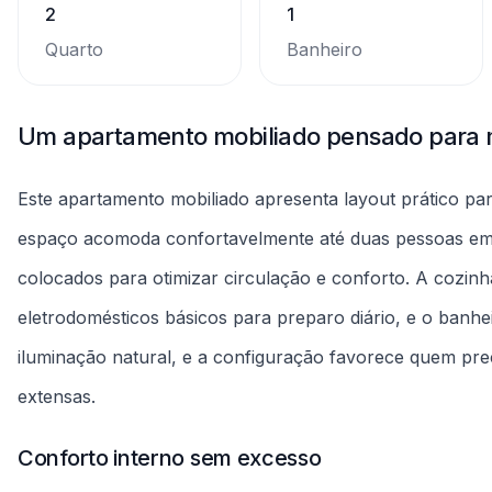
iluminação natural, e a configuração favorece quem pre
extensas.
Conforto interno sem excesso
Os ambientes foram organizados para uso imediato: cama
disponíveis. A limpeza e manutenção do apartamento s
sobre regras internas na página de reserva. Não há men
item na área de comodidades caso precise de estaciona
Mais praticidade para sua rotina mensal
O contrato é pensado para locações mensais e estadias fl
quando disponível pela plataforma. A proposta atende a