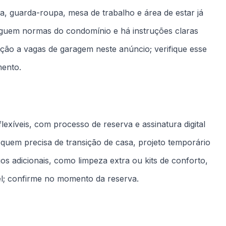
os adicionais, como limpeza extra ou kits de conforto,
el; confirme no momento da reserva.
tudantes e casais que buscam reduzir burocracia: a
sem necessidade de mobiliar. A rotina diária fica mais
oio para trabalho dentro do apartamento.
ransporte público, serviços essenciais, supermercados e
locamentos pela cidade. Indicado para quem valoriza
ra e universidades; confira mapa e pontos de referência