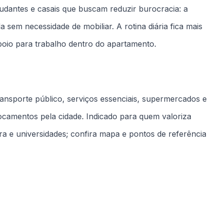
Check-in
Check-out
A partir de 14h
Saída até às 11h
Não fumar
Sem pets
Zero tolerância
Restrição do dono