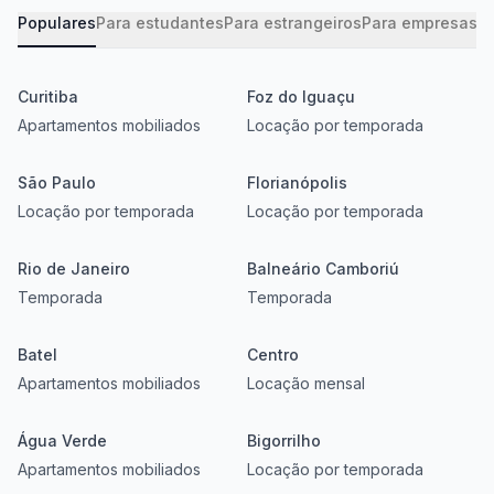
Populares
Para estudantes
Para estrangeiros
Para empresas
Ba
Curitiba
Foz do Iguaçu
Apartamentos mobiliados
Locação por temporada
São Paulo
Florianópolis
Locação por temporada
Locação por temporada
Rio de Janeiro
Balneário Camboriú
Temporada
Temporada
Batel
Centro
Apartamentos mobiliados
Locação mensal
Água Verde
Bigorrilho
Apartamentos mobiliados
Locação por temporada